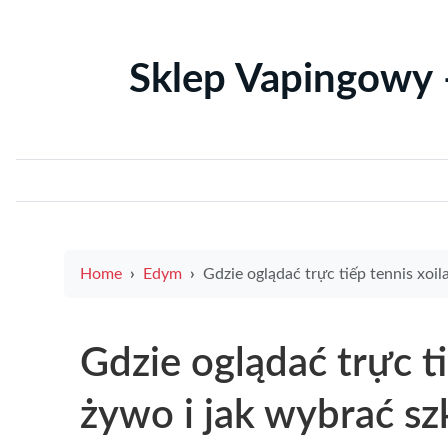
Sklep Vapingowy 
Home
Edym
Gdzie oglądać trực tiếp tennis xoilac na żywo i jak wybrać szklo zeus recenzje porady i najlepsze 
Gdzie oglądać trực ti
żywo i jak wybrać sz