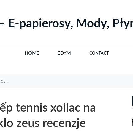
– E-papierosy, Mody, Pł
HOME
EDYM
CONTACT
źródła
ếp tennis xoilac na
klo zeus recenzje