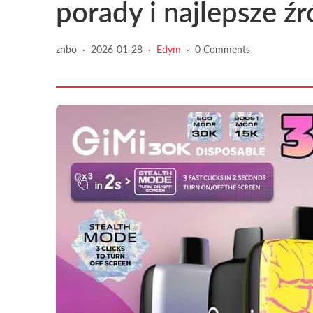
porady i najlepsze źr
znbo
·
2026-01-28
·
Edym
·
0 Comments