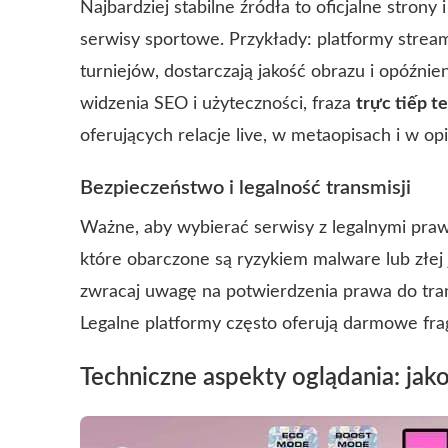
Najbardziej stabilne źródła to oficjalne stron
serwisy sportowe. Przykłady: platformy stre
turniejów, dostarczają jakość obrazu i opóźn
widzenia SEO i użyteczności, fraza
trực tiếp te
oferujących relacje live, w metaopisach i w o
Bezpieczeństwo i legalność transmisji
Ważne, aby wybierać serwisy z legalnymi praw
które obarczone są ryzykiem malware lub złej
zwracaj uwagę na potwierdzenia prawa do trans
Legalne platformy często oferują darmowe fragm
Techniczne aspekty oglądania: jako