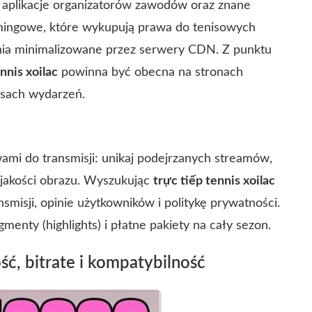
y i aplikacje organizatorów zawodów oraz znane
amingowe, które wykupują prawa do tenisowych
ienia minimalizowane przez serwery CDN. Z punktu
nnis xoilac
powinna być obecna na stronach
pisach wydarzeń.
ami do transmisji: unikaj podejrzanych streamów,
 jakości obrazu. Wyszukując
trực tiếp tennis xoilac
misji, opinie użytkowników i politykę prywatności.
enty (highlights) i płatne pakiety na cały sezon.
ść, bitrate i kompatybilność