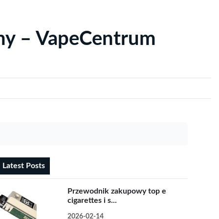
yny – VapeCentrum
Latest Posts
Przewodnik zakupowy top e
cigarettes i s...
2026-02-14