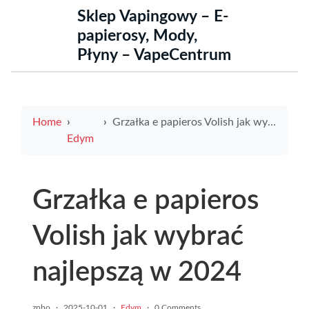
Sklep Vapingowy – E-
papierosy, Mody,
Płyny – VapeCentrum
Home
Grzałka e papieros Volish jak wybrać najlepszą w 2024
Edym
Grzałka e papieros
Volish jak wybrać
najlepszą w 2024
znbo
·
2025-10-01
·
Edym
·
0 Comments