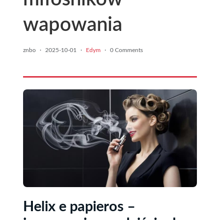
wapowania
znbo
·
2025-10-01
·
Edym
·
0 Comments
Helix e papieros –