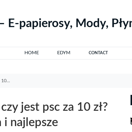
– E-papierosy, Mody, Pł
HOME
EDYM
CONTACT
ernatywy
zy jest psc za 10 zł?
 i najlepsze