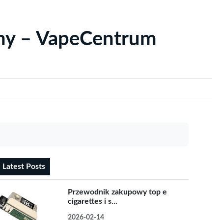
yny – VapeCentrum
Latest Posts
Przewodnik zakupowy top e
cigarettes i s...
2026-02-14