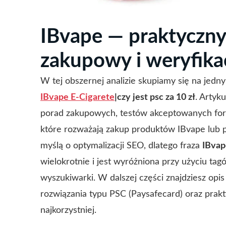
IBvape — praktyczn
zakupowy i weryfikac
W tej obszernej analizie skupiamy się na jed
IBvape E-Cigarete
|czy jest psc za 10 zł
. Artyk
porad zakupowych, testów akceptowanych for
które rozważają zakup produktów IBvape lub p
myślą o optymalizacji SEO, dlatego fraza
IBvap
wielokrotnie i jest wyróżniona przy użyciu tag
wyszukiwarki. W dalszej części znajdziesz opi
rozwiązania typu PSC (Paysafecard) oraz prak
najkorzystniej.