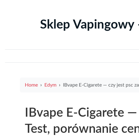
Sklep Vapingowy 
Home
Edym
IBvape E-Cigarete — czy jest psc za 10 zł? Test, porównanie cen i najlepsze alt
IBvape E-Cigarete — c
Test, porównanie cen