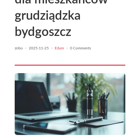
grudziądzka
bydgoszcz
znbo
·
2025-11-25
·
Edym
·
0 Comments