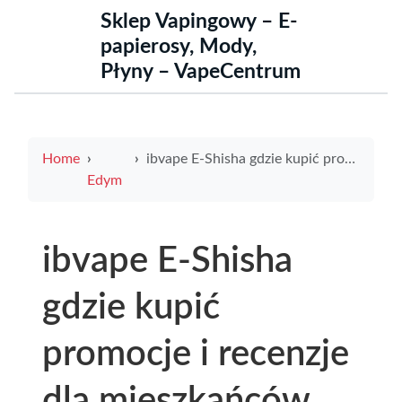
Sklep Vapingowy – E-
papierosy, Mody,
Płyny – VapeCentrum
Home
ibvape E-Shisha gdzie kupić promocje i recenzje dla mieszkańców grudziądzka bydgoszcz
Edym
ibvape E-Shisha
gdzie kupić
promocje i recenzje
dla mieszkańców