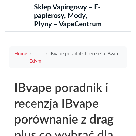
Sklep Vapingowy – E-
papierosy, Mody,
Płyny – VapeCentrum
Home
IBvape poradnik i recenzja IBvape porównanie z drag plus co wybrać dla vaperów
Edym
IBvape poradnik i
recenzja IBvape
porównanie z drag
plus co wybrać dla