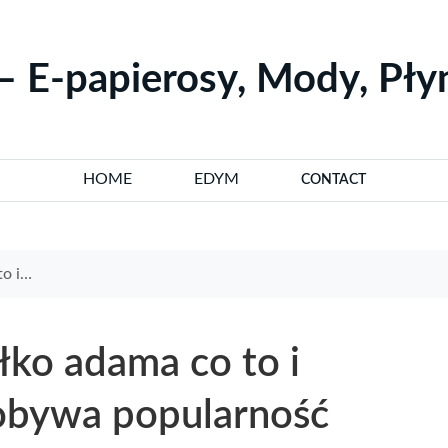
– E-papierosy, Mody, Pł
HOME
EDYM
CONTACT
arność
łko adama co to i
obywa popularność