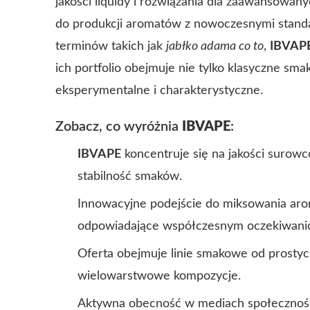
jakości liquidy i rozwiązania dla zaawansowan
do produkcji aromatów z nowoczesnymi standar
terminów takich jak
jabłko adama co to
,
IBVAP
ich portfolio obejmuje nie tylko klasyczne sm
eksperymentalne i charakterystyczne.
Zobacz, co wyróżnia
IBVAPE
:
IBVAPE
koncentruje się na jakości surowc
stabilność smaków.
Innowacyjne podejście do miksowania ar
odpowiadające współczesnym oczekiwani
Oferta obejmuje linie smakowe od prosty
wielowarstwowe kompozycje.
Aktywna obecność w mediach społecznośc