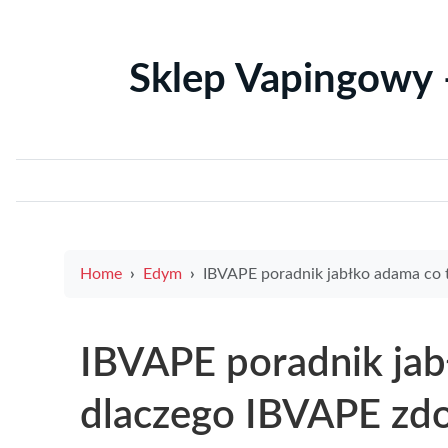
Sklep Vapingowy 
Home
Edym
IBVAPE poradnik jabłko adama co to i dlaczego IBVAPE zdobywa popul
IBVAPE poradnik jab
dlaczego IBVAPE zd