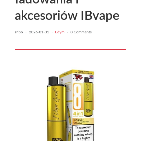
akcesoriów IBvape
znbo
·
2026-01-31
·
Edym
·
0 Comments