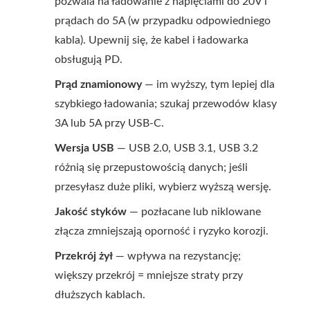
pozwala na ładowanie z napięciami do 20V i
prądach do 5A (w przypadku odpowiedniego
kabla). Upewnij się, że kabel i ładowarka
obsługują PD.
Prąd znamionowy
— im wyższy, tym lepiej dla
szybkiego ładowania; szukaj przewodów klasy
3A lub 5A przy USB-C.
Wersja USB
— USB 2.0, USB 3.1, USB 3.2
różnią się przepustowością danych; jeśli
przesyłasz duże pliki, wybierz wyższą wersję.
Jakość styków
— pozłacane lub niklowane
złącza zmniejszają oporność i ryzyko korozji.
Przekrój żył
— wpływa na rezystancję;
większy przekrój = mniejsze straty przy
dłuższych kablach.