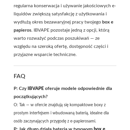
regularna konserwacja i używanie jakościowych e-
liquidów zwiększą satysfakcję z użytkowania i
wydłużą okres bezawaryjnej pracy twojego
box e
papieros
. IBVAPE pozostaje jedną z opcji, którą
warto rozważyć podczas poszukiwań — ze
względu na szeroką ofertę, dostępność części i
przyjazne wsparcie techniczne.
FAQ
P: Czy
IBVAPE
oferuje modele odpowiednie dla
początkujących?
O: Tak — w ofercie znajdują się kompaktowe boxy z
prostym interfejsem i wbudowaną baterią, idealne dla
osób zaczynających przygodę z e-papierosami.
P: Jak długo działa bateria w typowym
box e