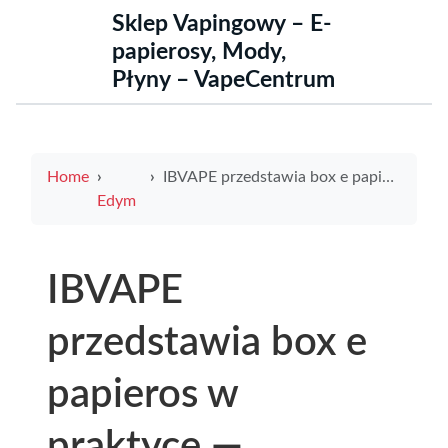
Sklep Vapingowy – E-
papierosy, Mody,
Płyny – VapeCentrum
Home
IBVAPE przedstawia box e papieros w praktyce — przewodnik zakupowy i recenzja IBVAPE
Edym
IBVAPE
przedstawia box e
papieros w
praktyce —