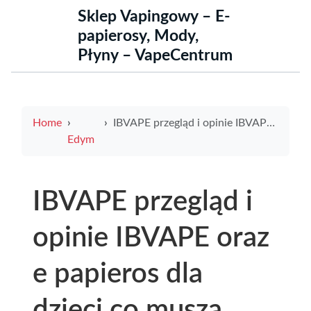
Sklep Vapingowy – E-
papierosy, Mody,
Płyny – VapeCentrum
Home
IBVAPE przegląd i opinie IBVAPE oraz e papieros dla dzieci co muszą wiedzieć rodzice
Edym
IBVAPE przegląd i
opinie IBVAPE oraz
e papieros dla
dzieci co muszą