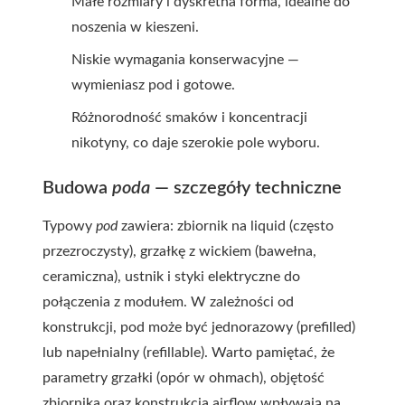
Małe rozmiary i dyskretna forma, idealne do
noszenia w kieszeni.
Niskie wymagania konserwacyjne —
wymieniasz pod i gotowe.
Różnorodność smaków i koncentracji
nikotyny, co daje szerokie pole wyboru.
Budowa
poda
— szczegóły techniczne
Typowy
pod
zawiera: zbiornik na liquid (często
przezroczysty), grzałkę z wickiem (bawełna,
ceramiczna), ustnik i styki elektryczne do
połączenia z modułem. W zależności od
konstrukcji, pod może być jednorazowy (prefilled)
lub napełnialny (refillable). Warto pamiętać, że
parametry grzałki (opór w ohmach), objętość
zbiornika oraz konstrukcja airflow wpływają na