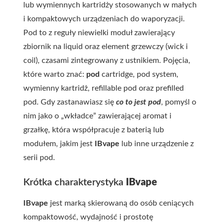
lub wymiennych kartridży stosowanych w małych
i kompaktowych urządzeniach do waporyzacji.
Pod to z reguły niewielki moduł zawierający
zbiornik na liquid oraz element grzewczy (wick i
coil), czasami zintegrowany z ustnikiem. Pojęcia,
które warto znać:
pod
cartridge, pod system,
wymienny kartridż, refillable pod oraz prefilled
pod. Gdy zastanawiasz się
co to jest pod
, pomyśl o
nim jako o „wkładce” zawierającej aromat i
grzałkę, która współpracuje z baterią lub
modułem, jakim jest
IBvape
lub inne urządzenie z
serii pod.
Krótka charakterystyka
IBvape
IBvape
jest marką skierowaną do osób ceniących
kompaktowość, wydajność i prostotę