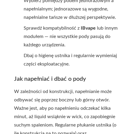
Wybierz pomiędzy podem jednorazowym a
napełnialnym; jednorazowe są wygodne,
napełnialne tańsze w dłuższej perspektywie.
Sprawdź kompatybilność z
IBvape
lub innym
modułem — nie wszystkie pody pasują do
każdego urządzenia.
Dbaj o higienę ustnika i regularnie wymieniaj
części eksploatacyjne.
Jak napełniać i dbać o pody
W zależności od konstrukcji, napełnianie może
odbywać się poprzez boczny lub górny otwór.
Ważne jest, aby po napełnieniu odczekać kilka
minut, aż liquid wsiąknie w wick, co zapobiegnie
suchym spaleniom. Regularne płukanie ustnika (o
ile konstrukcja na to pozwala) oraz