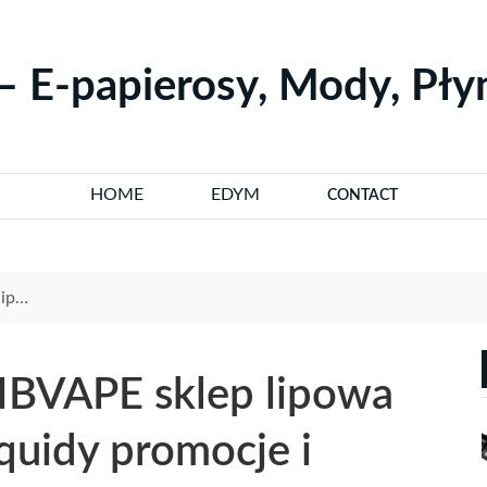
– E-papierosy, Mody, Pł
HOME
EDYM
CONTACT
orady
IBVAPE sklep lipowa
iquidy promocje i