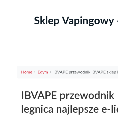
Sklep Vapingowy 
Home
Edym
IBVAPE przewodnik IBVAPE sklep lipowa legnica najlepsze e-liquidy promocje i lokalne p
IBVAPE przewodnik 
legnica najlepsze e-l