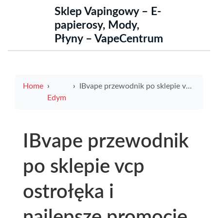
Sklep Vapingowy – E-
papierosy, Mody,
Płyny – VapeCentrum
Home
IBvape przewodnik po sklepie vcp ostrołęka i najlepsze promocje IBvape dla klientów z Ostrołęki
Edym
IBvape przewodnik
po sklepie vcp
ostrołęka i
najlepsze promocje