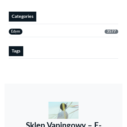
Categories
Edym
3577
Tags
Sklep Vapingowy – E-