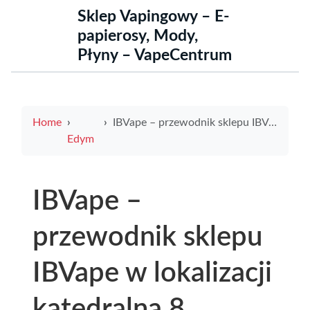
Sklep Vapingowy – E-
papierosy, Mody,
Płyny – VapeCentrum
Home
IBVape – przewodnik sklepu IBVape w lokalizacji katedralna 8 częstochowa z najnowszymi promocjami i opiniami
Edym
IBVape –
przewodnik sklepu
IBVape w lokalizacji
katedralna 8