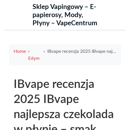
Sklep Vapingowy – E-
papierosy, Mody,
Płyny – VapeCentrum
Home
IBvape recenzja 2025 IBvape najlepsza czekolada w płynie – smak, opinie i porównanie
Edym
IBvape recenzja
2025 IBvape
najlepsza czekolada
w płynie – smak,