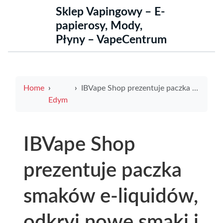
Sklep Vapingowy – E-
papierosy, Mody,
Płyny – VapeCentrum
Home
IBVape Shop prezentuje paczka smaków e-liquidów, odkryj nowe smaki i promocje
Edym
IBVape Shop
prezentuje paczka
smaków e-liquidów,
odkryj nowe smaki i