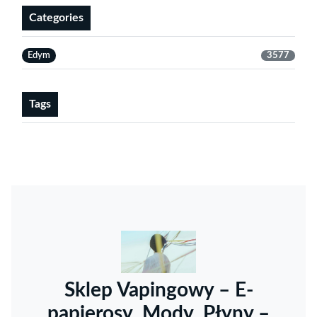
Categories
Edym
3577
Tags
Sklep Vapingowy – E-
papierosy, Mody, Płyny –