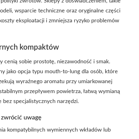
polityki zwrotów. Sklepy z doświadczeniem, takie
odeli, wsparcie techniczne oraz oryginalne części
oszty eksploatacji i zmniejsza ryzyko problemów
larnych kompaktów
cenią sobie prostotę, niezawodność i smak.
 jako opcja typu mouth-to-lung dla osób, które
oczekują wyraźnego aromatu przy umiarkowanej
ę stabilnym przepływem powietrza, łatwą wymianą
e bez specjalistycznych narzędzi.
o zwrócić uwagę
enia kompatybilnych wymiennych wkładów lub