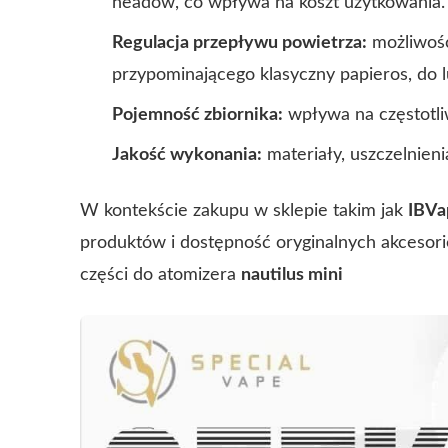
headów, co wpływa na koszt użytkowania.
Regulacja przepływu powietrza:
możliwość
przypominającego klasyczny papieros, do l
Pojemność zbiornika:
wpływa na częstotli
Jakość wykonania:
materiały, uszczelnieni
W kontekście zakupu w sklepie takim jak
IBVa
produktów i dostępność oryginalnych akcesori
części do atomizera
nautilus mini