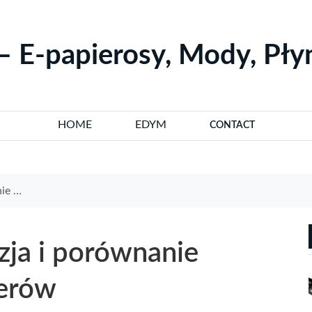
– E-papierosy, Mody, Pł
HOME
EDYM
CONTACT
perów
zja i porównanie
perów