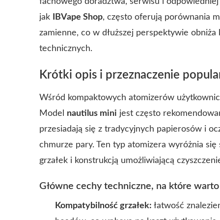
fachowego doradztwa, serwisu i odpowiedniej 
jak
IBVape Shop
, często oferują porównania m
zamienne, co w dłuższej perspektywie obniża k
technicznych.
Krótki opis i przeznaczenie popu
Wśród kompaktowych atomizerów użytkownicy 
Model
nautilus mini
jest często rekomendowany
przesiadają się z tradycyjnych papierosów i 
chmurze pary. Ten typ atomizera wyróżnia si
grzałek i konstrukcją umożliwiającą czyszczeni
Główne cechy techniczne, na które wart
Kompatybilność grzałek:
łatwość znalezi