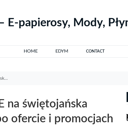
– E-papierosy, Mody, Pł
HOME
EDYM
CONTACT
cesoria
 na świętojańska
o ofercie i promocjach