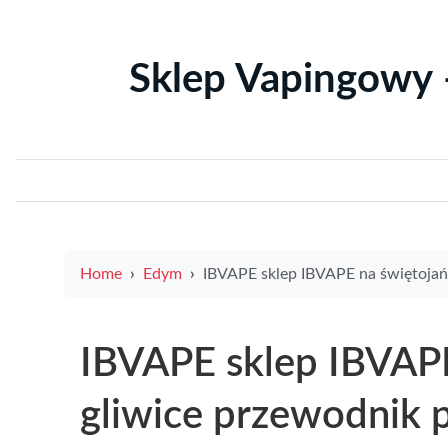
Sklep Vapingowy 
Home
Edym
IBVAPE sklep IBVAPE na świętojańska gliwice przewodnik po ofercie i promocjach najlepsze e-liquidy i ak
IBVAPE sklep IBVAPE
gliwice przewodnik p