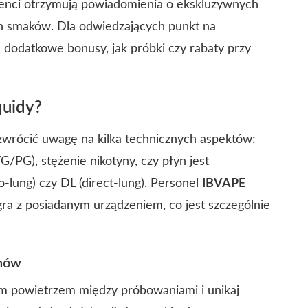
benci otrzymują powiadomienia o ekskluzywnych
h smaków. Dla odwiedzających punkt na
dodatkowe bonusy, jak próbki czy rabaty przy
quidy?
zwrócić uwagę na kilka technicznych aspektów:
G/PG), stężenie nikotyny, czy płyn jest
lung) czy DL (direct-lung). Personel
IBVAPE
gra z posiadanym urządzeniem, co jest szczególnie
chów
żym powietrzem między próbowaniami i unikaj