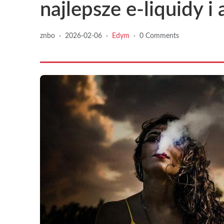
najlepsze e-liquidy i
znbo
·
2026-02-06
·
Edym
·
0 Comments