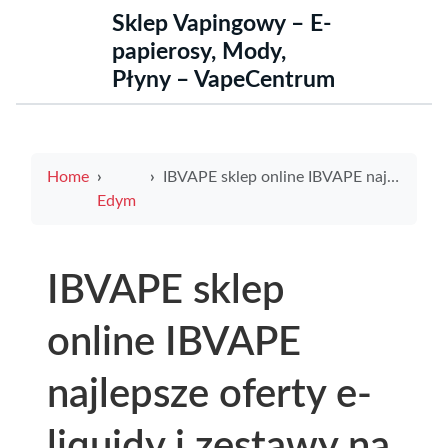
Sklep Vapingowy – E-
papierosy, Mody,
Płyny – VapeCentrum
Home
IBVAPE sklep online IBVAPE najlepsze oferty e-liquidy i zestawy na osiedle bolesława chrobrego
Edym
IBVAPE sklep
online IBVAPE
najlepsze oferty e-
liquidy i zestawy na