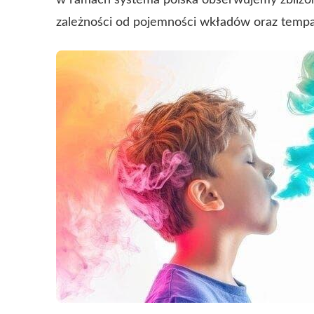
w ramach
systema polska
obserwujemy zbliżon
zależności od pojemności wkładów oraz tempa 