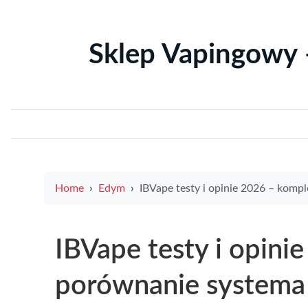
Sklep Vapingowy 
Home
Edym
IBVape testy i opinie 2026 – kompleksowe porównanie systema polska oraz praktyczne porady jak wybr
IBVape testy i opin
porównanie systema 