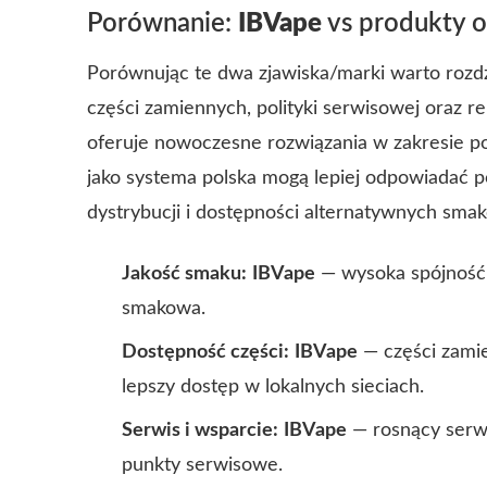
Porównanie:
IBVape
vs produkty 
Porównując te dwa zjawiska/marki warto rozdz
części zamiennych, polityki serwisowej oraz r
oferuje nowoczesne rozwiązania w zakresie p
jako
systema polska
mogą lepiej odpowiadać pot
dystrybucji i dostępności alternatywnych sma
Jakość smaku:
IBVape
— wysoka spójność
smakowa.
Dostępność części:
IBVape
— części zami
lepszy dostęp w lokalnych sieciach.
Serwis i wsparcie:
IBVape
— rosnący serw
punkty serwisowe.