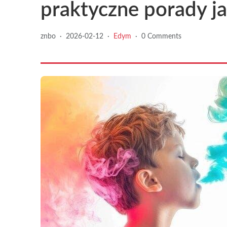
praktyczne porady j
znbo
·
2026-02-12
·
Edym
·
0 Comments