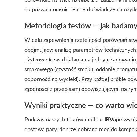
porównujemy więc
IBVape
z urządzeniami do
co pozwala ocenić realne doświadczenia użyt
Metodologia testów — jak badamy
W celu zapewnienia rzetelności porównań stw
obejmujący: analizę parametrów technicznych (
użytkowe (czas działania na jednym ładowaniu,
smakowego (czystość smaku, oddanie aromatu)
odporność na wycieki). Przy każdej próbie od
zgodności z przepisami obowiązującymi na ryn
Wyniki praktyczne — co warto wi
Podczas naszych testów modele
IBVape
wyróżn
dostawa pary, dobrze dobrana moc do kompak