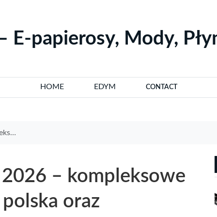
– E-papierosy, Mody, Pł
HOME
EDYM
CONTACT
ać IBVape
ie 2026 – kompleksowe
polska oraz