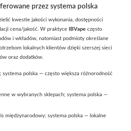
oferowane przez
systema polska
ielić kwestie jakości wykonania, dostępności
elacji cena/jakość. W praktyce
IBVape
często
odów i wkładów, natomiast podmioty określane
rzebom lokalnych klientów dzięki szerszej sieci
ków oraz dodatków.
;
systema polska
— często większa różnorodność
enne w wybranych sklepach;
systema polska
—
is międzynarodowy;
systema polska
— lokalne