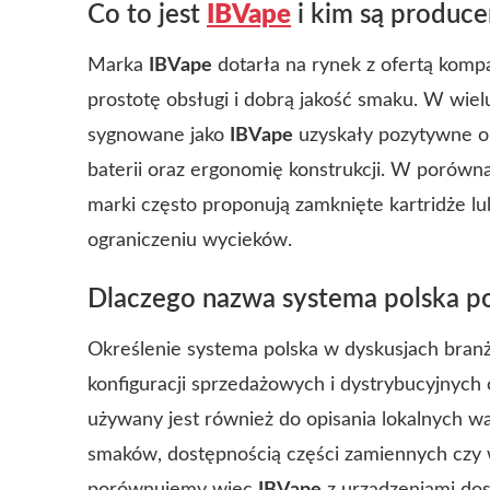
Co to jest
IBVape
i kim są produce
Marka
IBVape
dotarła na rynek z ofertą komp
prostotę obsługi i dobrą jakość smaku. W wie
sygnowane jako
IBVape
uzyskały pozytywne opi
baterii oraz ergonomię konstrukcji. W porówn
marki często proponują zamknięte kartridże lu
ograniczeniu wycieków.
Dlaczego nazwa
systema polska
po
Określenie
systema polska
w dyskusjach branż
konfiguracji sprzedażowych i dystrybucyjnyc
używany jest również do opisania lokalnych w
smaków, dostępnością części zamiennych czy 