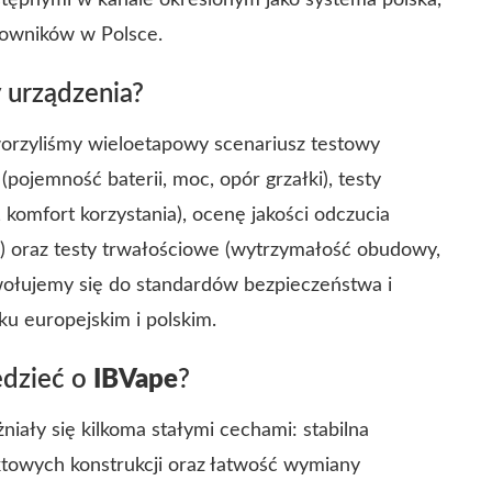
stępnymi w kanale określonym jako
systema polska
,
kowników w Polsce.
 urządzenia?
orzyliśmy wieloetapowy scenariusz testowy
pojemność baterii, moc, opór grzałki), testy
 komfort korzystania), ocenę jakości odczucia
 oraz testy trwałościowe (wytrzymałość obudowy,
wołujemy się do standardów bezpieczeństwa i
ku europejskim i polskim.
edzieć o
IBVape
?
iały się kilkoma stałymi cechami: stabilna
towych konstrukcji oraz łatwość wymiany