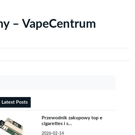
yny – VapeCentrum
Latest Posts
Przewodnik zakupowy top e
cigarettes i s...
2026-02-14