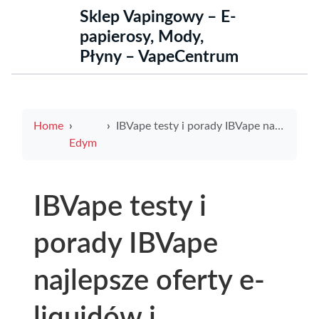
Sklep Vapingowy – E-
papierosy, Mody,
Płyny – VapeCentrum
Home
IBVape testy i porady IBVape najlepsze oferty e-liquidów i akcesoriów oraz kalendarz wydarzeń gdańsk mph i lokalne sklepy
Edym
IBVape testy i
porady IBVape
najlepsze oferty e-
liquidów i