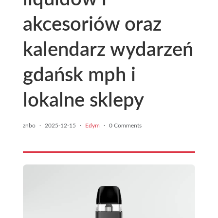
akcesoriów oraz
kalendarz wydarzeń
gdańsk mph i
lokalne sklepy
znbo
·
2025-12-15
·
Edym
·
0 Comments