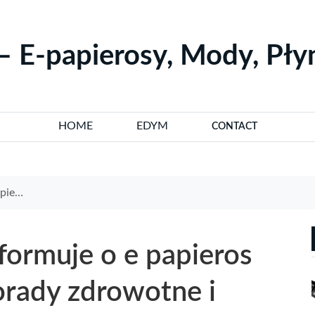
– E-papierosy, Mody, Pł
HOME
EDYM
CONTACT
ternatywy
formuje o e papieros
orady zdrowotne i