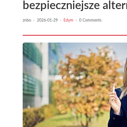
bezpieczniejsze alte
znbo
·
2026-01-29
·
Edym
·
0 Comments