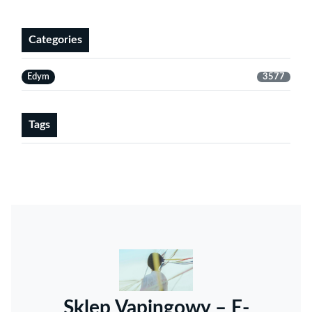
Categories
Edym
3577
Tags
Sklep Vapingowy – E-