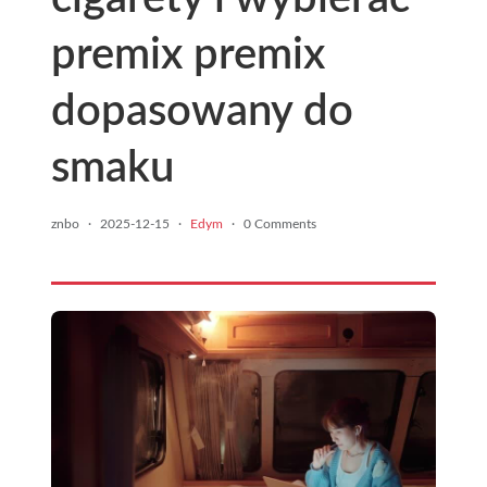
premix premix
dopasowany do
smaku
znbo
·
2025-12-15
·
Edym
·
0 Comments