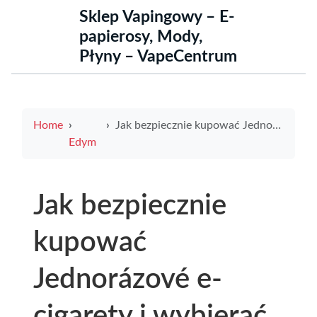
Sklep Vapingowy – E-
papierosy, Mody,
Płyny – VapeCentrum
Home
Jak bezpiecznie kupować Jednorázové e-cigarety i wybierać premix premix dopasowany do smaku
Edym
Jak bezpiecznie
kupować
Jednorázové e-
cigarety i wybierać