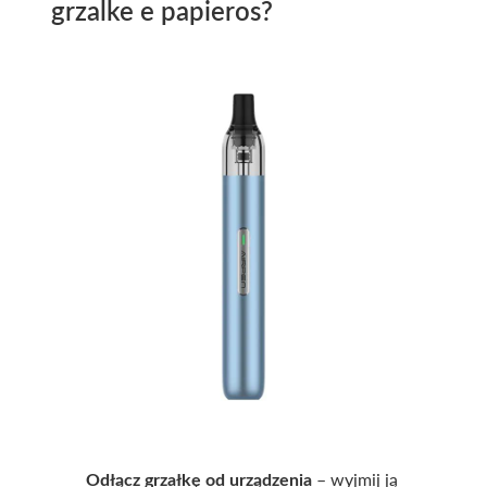
grzalke e papieros?
Odłącz grzałkę od urządzenia
– wyjmij ją