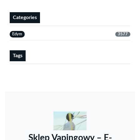
Categories
Edym
3577
Tags
Sklep Vapingowy – E-