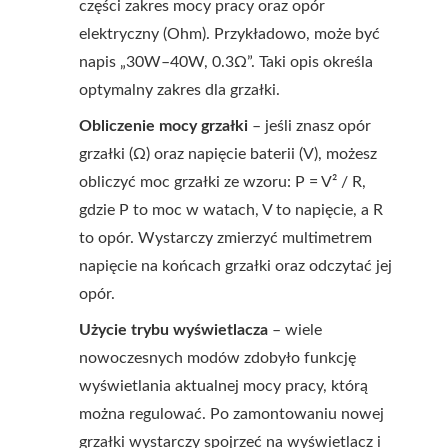
części zakres mocy pracy oraz opór
elektryczny (Ohm). Przykładowo, może być
napis „30W–40W, 0.3Ω”. Taki opis określa
optymalny zakres dla grzałki.
Obliczenie mocy grzałki
– jeśli znasz opór
grzałki (Ω) oraz napięcie baterii (V), możesz
obliczyć moc grzałki ze wzoru: P = V² / R,
gdzie P to moc w watach, V to napięcie, a R
to opór. Wystarczy zmierzyć multimetrem
napięcie na końcach grzałki oraz odczytać jej
opór.
Użycie trybu wyświetlacza
– wiele
nowoczesnych modów zdobyło funkcję
wyświetlania aktualnej mocy pracy, którą
można regulować. Po zamontowaniu nowej
grzałki wystarczy spojrzeć na wyświetlacz i