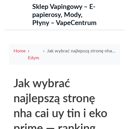
Sklep Vapingowy – E-
papierosy, Mody,
Płyny – VapeCentrum
Home
Jak wybrać najlepszą stronę nha cai uy tin i eko prime — ranking, bonusy i opinie 2026
Edym
Jak wybrać
najlepszą stronę
nha cai uy tin i eko
prime — ranking,