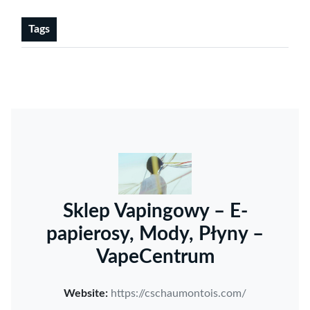
Tags
Sklep Vapingowy – E-
papierosy, Mody, Płyny –
VapeCentrum
Website:
https://cschaumontois.com/