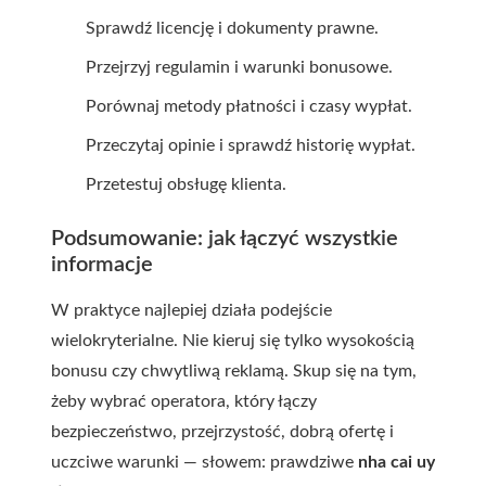
Sprawdź licencję i dokumenty prawne.
Przejrzyj regulamin i warunki bonusowe.
Porównaj metody płatności i czasy wypłat.
Przeczytaj opinie i sprawdź historię wypłat.
Przetestuj obsługę klienta.
Podsumowanie: jak łączyć wszystkie
informacje
W praktyce najlepiej działa podejście
wielokryterialne. Nie kieruj się tylko wysokością
bonusu czy chwytliwą reklamą. Skup się na tym,
żeby wybrać operatora, który łączy
bezpieczeństwo, przejrzystość, dobrą ofertę i
uczciwe warunki — słowem: prawdziwe
nha cai uy