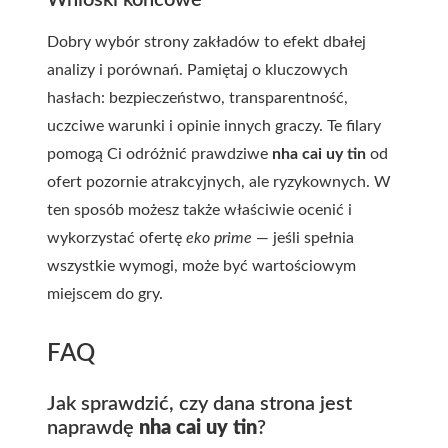
Wnioski końcowe
Dobry wybór strony zakładów to efekt dbałej
analizy i porównań. Pamiętaj o kluczowych
hasłach: bezpieczeństwo, transparentność,
uczciwe warunki i opinie innych graczy. Te filary
pomogą Ci odróżnić prawdziwe
nha cai uy tin
od
ofert pozornie atrakcyjnych, ale ryzykownych. W
ten sposób możesz także właściwie ocenić i
wykorzystać ofertę
eko prime
— jeśli spełnia
wszystkie wymogi, może być wartościowym
miejscem do gry.
FAQ
Jak sprawdzić, czy dana strona jest
naprawdę
nha cai uy tin
?