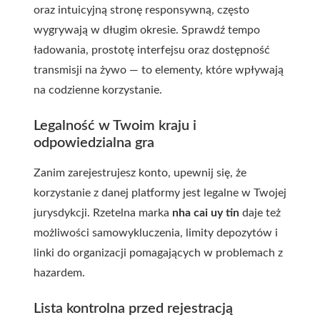
oraz intuicyjną stronę responsywną, często
wygrywają w długim okresie. Sprawdź tempo
ładowania, prostotę interfejsu oraz dostępność
transmisji na żywo — to elementy, które wpływają
na codzienne korzystanie.
Legalność w Twoim kraju i
odpowiedzialna gra
Zanim zarejestrujesz konto, upewnij się, że
korzystanie z danej platformy jest legalne w Twojej
jurysdykcji. Rzetelna marka
nha cai uy tin
daje też
możliwości samowykluczenia, limity depozytów i
linki do organizacji pomagających w problemach z
hazardem.
Lista kontrolna przed rejestracją