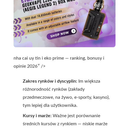
nha cai uy tin i eko prime — ranking, bonusy i
opinie 2026″ />
Zakres rynków i dyscyplin:
Im większa
różnorodność rynków (zakłady
przedmeczowe, na żywo, e-sporty, kasyno),
tym lepiej dla użytkownika.
Kursy i marże:
Ważne jest porównanie
średnich kursów z rynkiem — niskie marże