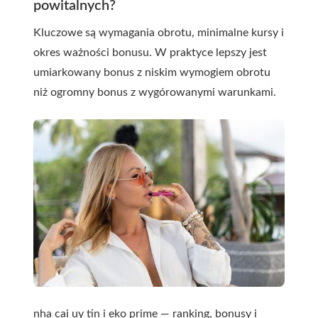
powitalnych?
Kluczowe są wymagania obrotu, minimalne kursy i
okres ważności bonusu. W praktyce lepszy jest
umiarkowany bonus z niskim wymogiem obrotu
niż ogromny bonus z wygórowanymi warunkami.
nha cai uy tin i eko prime — ranking, bonusy i