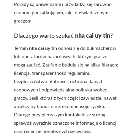
Porady są uniwersalne i przydadzą się zarówno
osobom początkującym, jak i doświadczonym
graczom.
Dlaczego warto szukać
nha cai uy tin
?
Termin
nha cai uy tin
odnosi się do bukmacherów
lub operatorów hazardowych, którym gracze
mogą zaufać. Zaufanie buduje się na kilku filarach:
licencja, transparentność regulaminu,
bezpieczeństwo płatności, ochrona danych
osobowych i odpowiedzialna polityka wobec
graczy. Jeśli któraś z tych części zawiedzie, nawet
atrakcyjny bonus nie zrekompensuje ryzyka.
Dlatego przy pierwszym kontakcie ze stroną
sprawdź wyraźnie oznaczone informacje o licencji
oraz recenzje niezależnych serwisów.