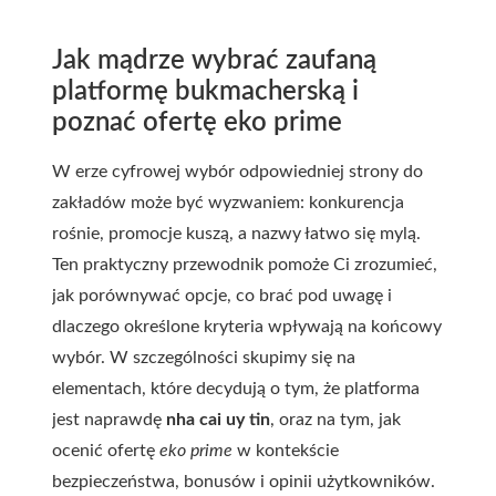
Jak mądrze wybrać zaufaną
platformę bukmacherską i
poznać ofertę eko prime
W erze cyfrowej wybór odpowiedniej strony do
zakładów może być wyzwaniem: konkurencja
rośnie, promocje kuszą, a nazwy łatwo się mylą.
Ten praktyczny przewodnik pomoże Ci zrozumieć,
jak porównywać opcje, co brać pod uwagę i
dlaczego określone kryteria wpływają na końcowy
wybór. W szczególności skupimy się na
elementach, które decydują o tym, że platforma
jest naprawdę
nha cai uy tin
, oraz na tym, jak
ocenić ofertę
eko prime
w kontekście
bezpieczeństwa, bonusów i opinii użytkowników.