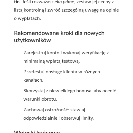
tin
. Jeśli rozważasz
eko prime
, zestaw jej cechy z
listą kontrolną i zwróć szczególną uwagę na opinie
o wypłatach.
Rekomendowane kroki dla nowych
użytkowników
Zarejestruj konto i wykonaj weryfikację z
minimalną wpłatą testową.
Przetestuj obsługę klienta w różnych
kanałach.
Skorzystaj z niewielkiego bonusa, aby ocenić
warunki obrotu.
Zachowaj ostrożność: stawiaj
odpowiedzialnie i obserwuj limity.