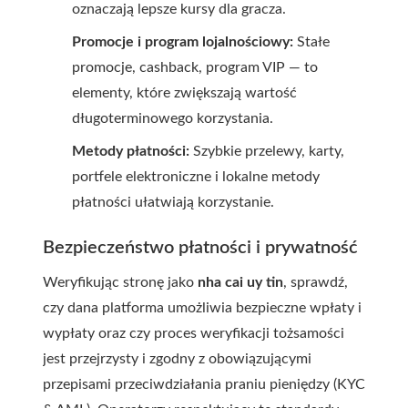
oznaczają lepsze kursy dla gracza.
Promocje i program lojalnościowy:
Stałe
promocje, cashback, program VIP — to
elementy, które zwiększają wartość
długoterminowego korzystania.
Metody płatności:
Szybkie przelewy, karty,
portfele elektroniczne i lokalne metody
płatności ułatwiają korzystanie.
Bezpieczeństwo płatności i prywatność
Weryfikując stronę jako
nha cai uy tin
, sprawdź,
czy dana platforma umożliwia bezpieczne wpłaty i
wypłaty oraz czy proces weryfikacji tożsamości
jest przejrzysty i zgodny z obowiązującymi
przepisami przeciwdziałania praniu pieniędzy (KYC