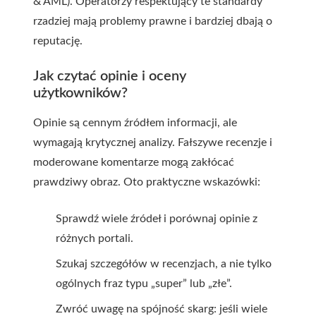
& AML). Operatorzy respektujący te standardy
rzadziej mają problemy prawne i bardziej dbają o
reputację.
Jak czytać opinie i oceny
użytkowników?
Opinie są cennym źródłem informacji, ale
wymagają krytycznej analizy. Fałszywe recenzje i
moderowane komentarze mogą zakłócać
prawdziwy obraz. Oto praktyczne wskazówki:
Sprawdź wiele źródeł i porównaj opinie z
różnych portali.
Szukaj szczegółów w recenzjach, a nie tylko
ogólnych fraz typu „super” lub „złe”.
Zwróć uwagę na spójność skarg: jeśli wiele