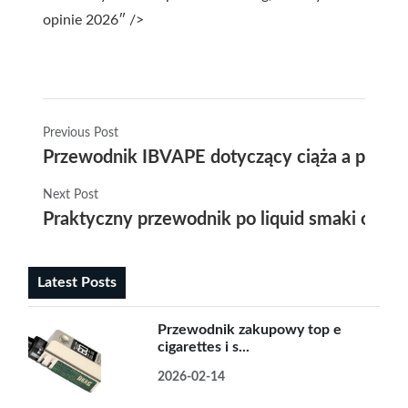
opinie 2026″ />
Previous Post
Przewodnik IBVAPE dotyczący ciąża a papiero
Next Post
Praktyczny przewodnik po liquid smaki od IB
Latest Posts
Przewodnik zakupowy top e
cigarettes i s...
2026-02-14