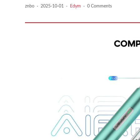
znbo
·
2025-10-01
·
Edym
·
0 Comments