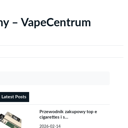
yny – VapeCentrum
Latest Posts
Przewodnik zakupowy top e
cigarettes i s...
2026-02-14