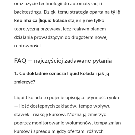
oraz użycie technologii do automatyzacji i
backtestingu. Dzięki temu strategia oparta na
tỷ lệ
kèo nhà cái|liquid kolada
staje się nie tylko
teoretyczną przewagą, lecz realnym planem
działania prowadzącym do długoterminowej
rentowności.
FAQ — najczęściej zadawane pytania
1. Co dokładnie oznacza liquid kolada i jak ją
zmierzyć?
Liquid kolada to pojęcie opisujące płynność rynku
— ilość dostępnych zakładów, tempo wpływu
stawek i reakcję kursów. Można ją zmierzyć
poprzez monitorowanie wolumenów, tempa zmian
kursów i spreadu między ofertami różnych