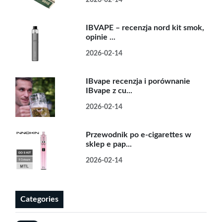
2026-02-14
IBVAPE – recenzja nord kit smok,
opinie ...
2026-02-14
IBvape recenzja i porównanie
IBvape z cu...
2026-02-14
Przewodnik po e-cigarettes w
sklep e pap...
2026-02-14
Categories