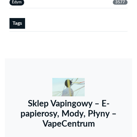
Edym
3577
Tags
Sklep Vapingowy – E-
papierosy, Mody, Płyny –
VapeCentrum