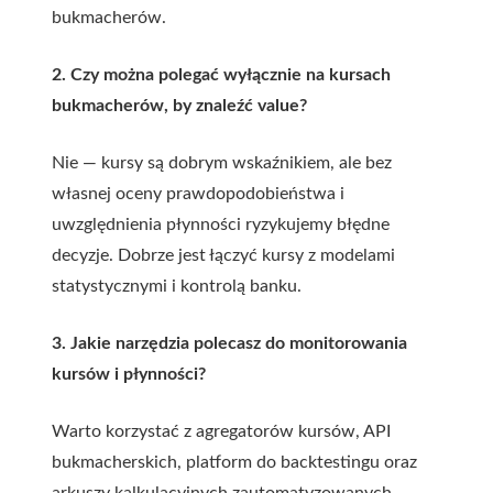
bukmacherów.
2. Czy można polegać wyłącznie na kursach
bukmacherów, by znaleźć value?
Nie — kursy są dobrym wskaźnikiem, ale bez
własnej oceny prawdopodobieństwa i
uwzględnienia płynności ryzykujemy błędne
decyzje. Dobrze jest łączyć kursy z modelami
statystycznymi i kontrolą banku.
3. Jakie narzędzia polecasz do monitorowania
kursów i płynności?
Warto korzystać z agregatorów kursów, API
bukmacherskich, platform do backtestingu oraz