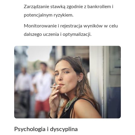
Zarządzanie stawką zgodnie z bankrollem i
potencjalnym ryzykiem.
Monitorowanie i rejestracja wyników w celu
dalszego uczenia i optymalizacji.
Psychologia i dyscyplina