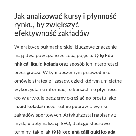
Jak analizować kursy i płynność
rynku, by zwiększyć
efektywność zakładów
W praktyce bukmacherskiej kluczowe znaczenie
mają dwa powiązane ze sobą pojęcia:
tỷ lệ kèo
nhà cái|liquid kolada
oraz sposób ich interpretacji
przez gracza. W tym obszernym przewodniku
omówię strategie i zasady, dzięki którym umiejętne
wykorzystanie informacji o kursach i o płynności
(co w artykule będziemy określać po prostu jako
liquid kolada
) może realnie poprawić wyniki
zakładów sportowych. Artykuł został napisany z
myślą o optymalizacji SEO, dlatego kluczowe
terminy, takie jak
tỷ lệ kèo nhà cái|liquid kolada
,