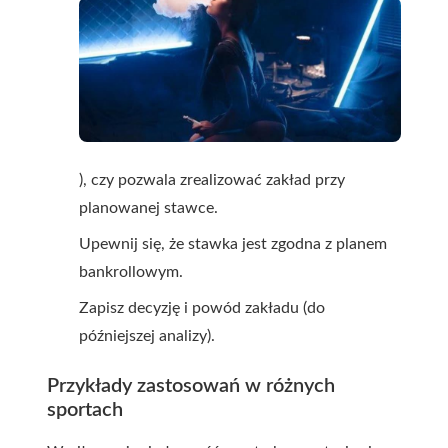
), czy pozwala zrealizować zakład przy
planowanej stawce.
Upewnij się, że stawka jest zgodna z planem
bankrollowym.
Zapisz decyzję i powód zakładu (do
późniejszej analizy).
Przykłady zastosowań w różnych
sportach