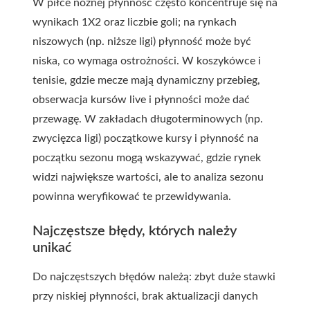
W piłce nożnej płynność często koncentruje się na
wynikach 1X2 oraz liczbie goli; na rynkach
niszowych (np. niższe ligi) płynność może być
niska, co wymaga ostrożności. W koszykówce i
tenisie, gdzie mecze mają dynamiczny przebieg,
obserwacja kursów live i płynności może dać
przewagę. W zakładach długoterminowych (np.
zwycięzca ligi) początkowe kursy i płynność na
początku sezonu mogą wskazywać, gdzie rynek
widzi największe wartości, ale to analiza sezonu
powinna weryfikować te przewidywania.
Najczęstsze błędy, których należy
unikać
Do najczęstszych błędów należą: zbyt duże stawki
przy niskiej płynności, brak aktualizacji danych