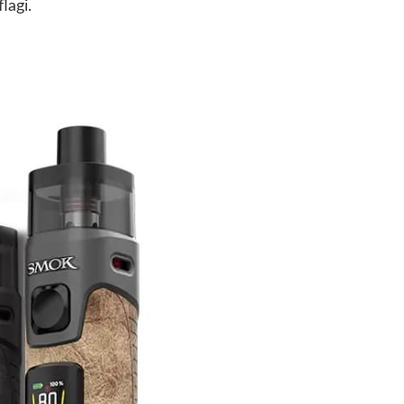
lagi.