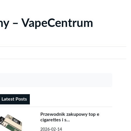
yny – VapeCentrum
Latest Posts
Przewodnik zakupowy top e
cigarettes i s...
2026-02-14