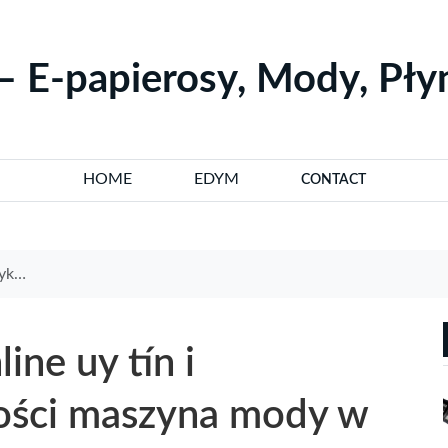
– E-papierosy, Mody, Pł
HOME
EDYM
CONTACT
ocjach
ine uy tín i
ości maszyna mody w