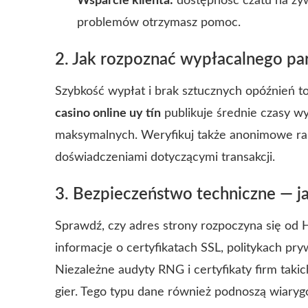
Wsparcie klienta:
dostępność czatu na żyw
problemów otrzymasz pomoc.
2. Jak rozpoznać wypłacalnego pa
Szybkość wypłat i brak sztucznych opóźnień to
casino online uy tín
publikuje średnie czasy wy
maksymalnych. Weryfikuj także anonimowe rapor
doświadczeniami dotyczącymi transakcji.
3. Bezpieczeństwo techniczne — ja
Sprawdź, czy adres strony rozpoczyna się od H
informacje o certyfikatach SSL, politykach p
Niezależne audyty RNG i certyfikaty firm tak
gier. Tego typu dane również podnoszą wiary