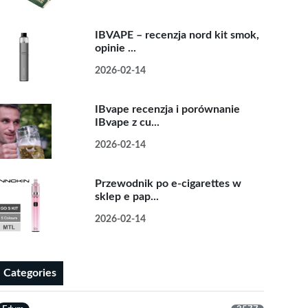
IBVAPE – recenzja nord kit smok,
opinie ...
2026-02-14
IBvape recenzja i porównanie
IBvape z cu...
2026-02-14
Przewodnik po e-cigarettes w
sklep e pap...
2026-02-14
Categories