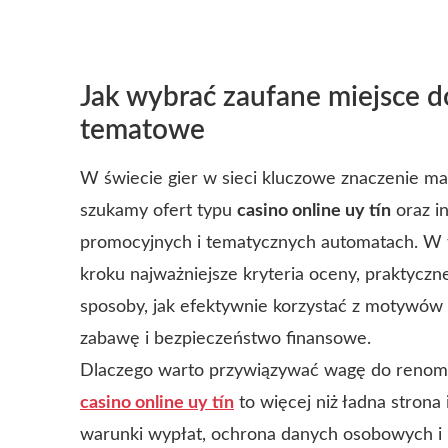
Jak wybrać zaufane miejsce d
tematowe
W świecie gier w sieci kluczowe znaczenie ma
szukamy ofert typu
casino online uy tín
oraz in
promocyjnych i tematycznych automatach. W
kroku najważniejsze kryteria oceny, praktyczn
sposoby, jak efektywnie korzystać z motyw
zabawę i bezpieczeństwo finansowe.
Dlaczego warto przywiązywać wagę do renom
casino online uy tín
to więcej niż ładna strona 
warunki wypłat, ochrona danych osobowych i 