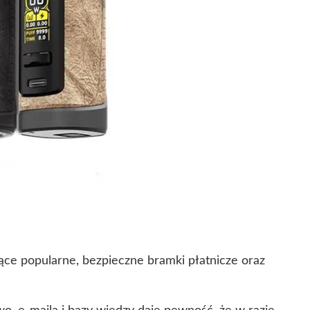
ące popularne, bezpieczne bramki płatnicze oraz