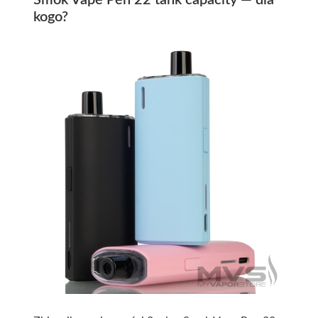
Smok Vape Pen 22 tank capacity — dla
kogo?