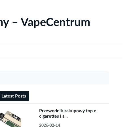
yny – VapeCentrum
Latest Posts
Przewodnik zakupowy top e
cigarettes i s...
2026-02-14