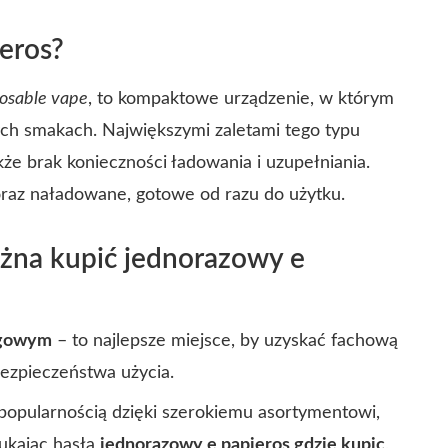
ieros?
osable vape
, to kompaktowe urządzenie, w którym
nych smakach. Największymi zaletami tego typu
kże brak konieczności ładowania i uzupełniania.
oraz naładowane, gotowe od razu do użytku.
ożna kupić jednorazowy e
ingowym
– to najlepsze miejsce, by uzyskać fachową
ezpieczeństwa użycia.
popularnością dzięki szerokiemu asortymentowi,
ukając hasła
jednorazowy e papieros gdzie kupic
,