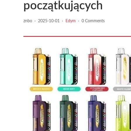
początkujących
znbo
·
2025-10-01
·
Edym
·
0 Comments