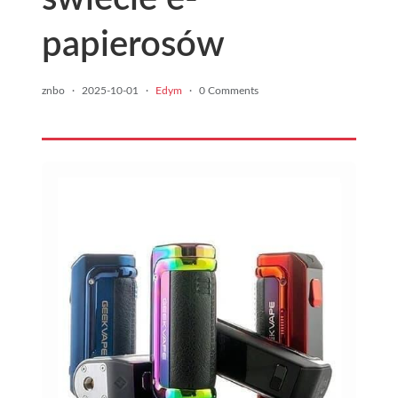
papierosów
znbo
·
2025-10-01
·
Edym
·
0 Comments