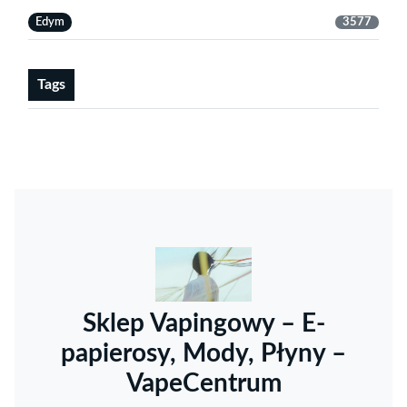
Edym
3577
Tags
Sklep Vapingowy – E-
papierosy, Mody, Płyny –
VapeCentrum