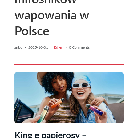
wapowania w
Polsce
znbo
·
2025-10-01
·
Edym
·
0 Comments
King e papierosy –