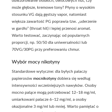
odwzorowanie słodkich, owocowych nut, czy
może głębsze, kremowe tony? Płyny o wysokim
stosunku VG dają gęstszy vapor, natomiast
większa zawartość PG poprawia tzw. „uderzenie
w gardło” (throat hit) i lepiej przenosi aromat.
Warto testować, zaczynając od popularnych
proporcji, np. 50/50 dla uniwersalności lub
70VG/30PG przy preferowaniu chmur.
Wybór mocy nikotyny
Standardowe wytyczne: dla byłych palaczy
papierosów
mocnikotyny
dobiera się według
intensywności wcześniejszych nawyków. Osoby
mocno palące mogą potrzebować 12–18 mg/ml,
umiarkowani palacze 6–12 mg/ml, a osoby
okazjonalne 3 mg/ml lub mniej. Warto pamiętać o