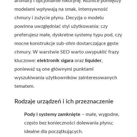
aromaty i opcjonalnie nikotynę. Różnice pomiędzy
modelami wpływają na smak, intensywność
chmury i zużycie płynu. Decyzja o modelu
powinna uwzględniać styl użytkowania: czy
preferujesz małe, dyskretne systemy typu pod, czy
mocne konstrukcje sub-ohm dostarczające gęste
chmury. W warstwie SEO warto uwypuklić frazy
kluczowe:
elektronik sigara
oraz
liquider
,
ponieważ są one głównymi punktami
wyszukiwania użytkowników zainteresowanych
tematem.
Rodzaje urządzeń i ich przeznaczenie
Pody i systemy zamknięte
– małe, wygodne,
często bez konieczności dolewania płynu;
idealne dla początkujących.