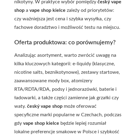
nikotyny. W praktyce wybór pomiędzy
český vape
shop
a
vape shop kielce
zależy od priorytetów:
czy ważniejsza jest cena i szybka wysyłka, czy
fachowe doradztwo i możliwość testu na miejscu.
Oferta produktowa: co porównujemy?
Analizując asortyment, warto zwrócić uwagę na
kilka kluczowych kategorii: e-liquidy (klasyczne,
nicotine salts, beznikotynowe), zestawy startowe,
zaawansowane mody box, atomizery
RTA/RDTA/RDA, podsy i jednorazówki, baterie i
ładowarki, a także części zamienne jak grzałki czy
waty.
český vape shop
może oferować
specyficzne marki popularne w Czechach, podczas
gdy
vape shop kielce
będzie lepiej rozumiał
lokalne preferencje smakowe w Polsce i szybkość