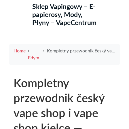
Sklep Vapingowy – E-
papierosy, Mody,
Płyny – VapeCentrum
Home
Kompletny przewodnik český vape shop i vape shop kielce — porównanie ofert, promocje i opinie
Edym
Kompletny
przewodnik český
vape shop i vape
shop kielce —