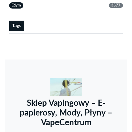
Edym
3577
Tags
Sklep Vapingowy – E-
papierosy, Mody, Płyny –
VapeCentrum