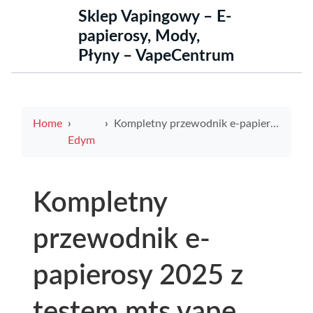
Sklep Vapingowy – E-
papierosy, Mody,
Płyny – VapeCentrum
Home
Kompletny przewodnik e-papierosy 2025 z testem mts vape wizard i praktycznymi poradami zakupowymi
Edym
Kompletny
przewodnik e-
papierosy 2025 z
testem mts vape