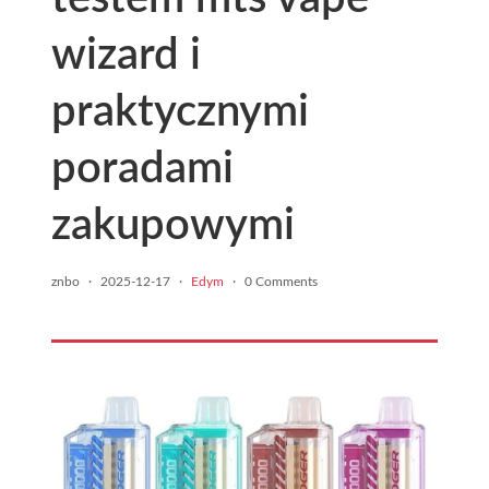
wizard i
praktycznymi
poradami
zakupowymi
znbo
·
2025-12-17
·
Edym
·
0 Comments