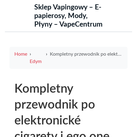
Sklep Vapingowy – E-
papierosy, Mody,
Płyny – VapeCentrum
Home
Kompletny przewodnik po elektronické cigarety i ego one mega atomizer dla początkujących – recenzje, porady i najlepsze oferty
Edym
Kompletny
przewodnik po
elektronické
cigarety i ego one