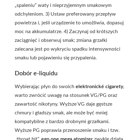
„spaleniu” waty i nieprzyjemnym smakowym
odchyleniom. 3) Ustaw preferowany przepływ
powietrza i, jeśli urządzenie to umożliwia, dopasuj
moc na akkumulatrze. 4) Zaczynaj od krótszych
zaciągnięć i obserwuj smak; zmiana grzałki
zalecana jest po wykryciu spadku intensywności
smaku lub pojawieniu się przypalenia.
Dobór e-liquidu
Wybierając płyn do swoich
elektronické cigarety
,
warto zwrócić uwagę na stosunek VG/PG oraz
zawartość nikotyny. Wyższe VG daje gęstsze
chmury i gładszy smak, ale może być mniej
kompatybilne z bardzo drobnymi grzałkami.
Wyższe PG poprawia przenoszenie smaku i tzw.
„throat hit”.
ego one mega atomizer
zwykle działa