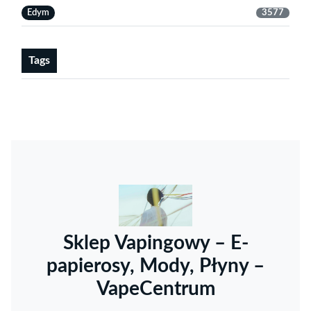
Edym
3577
Tags
Sklep Vapingowy – E-
papierosy, Mody, Płyny –
VapeCentrum