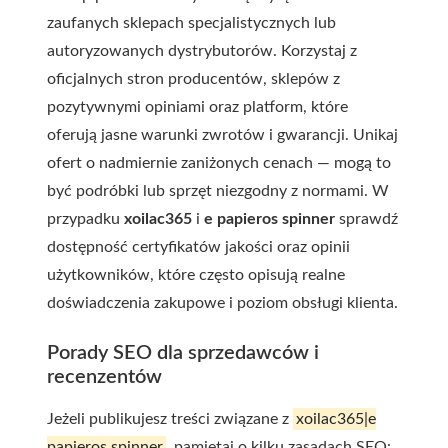
zaufanych sklepach specjalistycznych lub
autoryzowanych dystrybutorów. Korzystaj z
oficjalnych stron producentów, sklepów z
pozytywnymi opiniami oraz platform, które
oferują jasne warunki zwrotów i gwarancji. Unikaj
ofert o nadmiernie zaniżonych cenach — mogą to
być podróbki lub sprzęt niezgodny z normami. W
przypadku
xoilac365
i
e papieros spinner
sprawdź
dostępność certyfikatów jakości oraz opinii
użytkowników, które często opisują realne
doświadczenia zakupowe i poziom obsługi klienta.
Porady SEO dla sprzedawców i
recenzentów
Jeżeli publikujesz treści związane z
xoilac365|e
papieros spinner
, pamiętaj o kilku zasadach SEO: