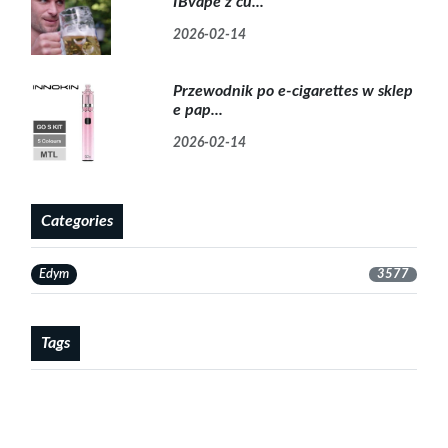
IBvape z cu...
2026-02-14
Przewodnik po e-cigarettes w sklep
e pap...
2026-02-14
Categories
Edym
3577
Tags