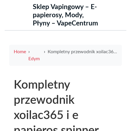
Sklep Vapingowy – E-
papierosy, Mody,
Płyny – VapeCentrum
Home
Kompletny przewodnik xoilac365 i e papieros spinner porównanie funkcji i gdzie kupić
Edym
Kompletny
przewodnik
xoilac365 i e
papieros spinner