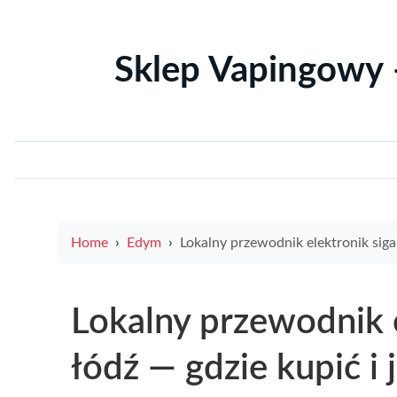
Sklep Vapingowy 
Home
Edym
Lokalny przewodnik elektronik sigara i aruz łódź — gdzie kupić i jak wybrać najlepszy e-papiero
Lokalny przewodnik e
łódź — gdzie kupić i 