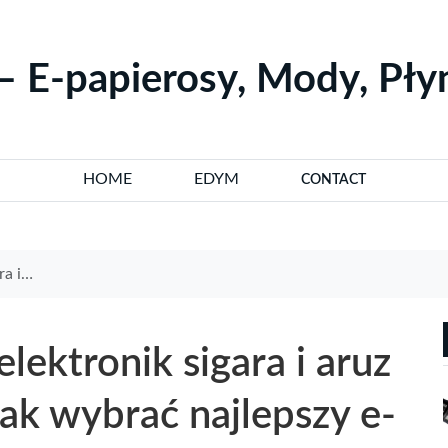
– E-papierosy, Mody, Pł
HOME
EDYM
CONTACT
s w Łodzi
lektronik sigara i aruz
jak wybrać najlepszy e-