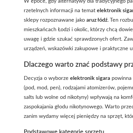
W epoce, gdy alternatywy dla tradycyjnego pal
rzetelnych informacji na temat
elektronik siga
sklepy rozpoznawane jako
aruz łódź
. Ten rozb
mieszkańcach Łodzi i okolic, którzy chcą dowie
uwagę i gdzie szukać sprawdzonych ofert. Za
urządzeń, wskazówki zakupowe i praktyczne u
Dlaczego warto znać podstawy p
Decyzja o wyborze
elektronik sigara
powinna 
(pod, mod, pen), rodzajami atomizerów, pojemn
salts lub wolne od nikotyny) wpływają na komf
zaspokajania głodu nikotynowego. Warto przed
zanim wydamy więcej pieniędzy na sprzęt, kt
Podstawowe kategorie sprzętu