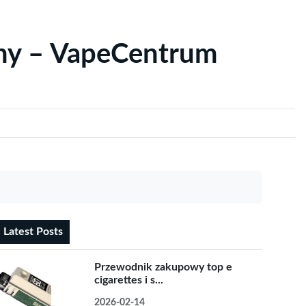
yny – VapeCentrum
Latest Posts
Przewodnik zakupowy top e
cigarettes i s...
2026-02-14