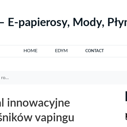
– E-papierosy, Mody, Pł
HOME
EDYM
CONTACT
pingu
l innowacyjne
ośników vapingu