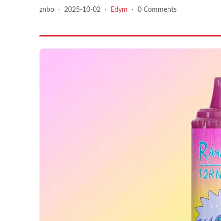
znbo
·
2025-10-02
·
Edym
·
0 Comments