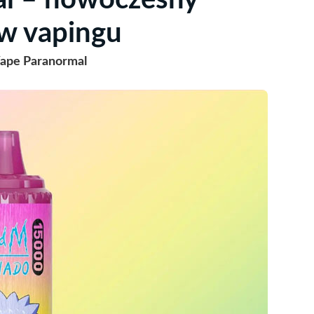
al – nowoczesny
w vapingu
Vape Paranormal