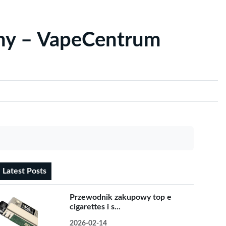
yny – VapeCentrum
Latest Posts
Przewodnik zakupowy top e
cigarettes i s...
2026-02-14