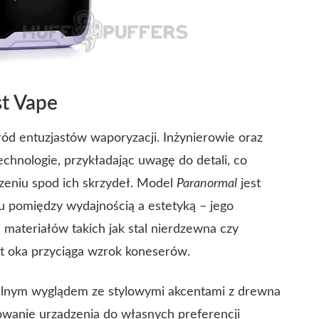
st Vape
ród entuzjastów waporyzacji. Inżynierowie oraz
echnologie, przykładając uwagę do detali, co
eniu spod ich skrzydeł. Model
Paranormal
jest
 pomiędzy wydajnością a estetyką – jego
materiałów takich jak stal nierdzewna czy
ut oka przyciąga wzrok koneserów.
alnym wyglądem ze stylowymi akcentami z drewna
owanie urządzenia do własnych preferencji