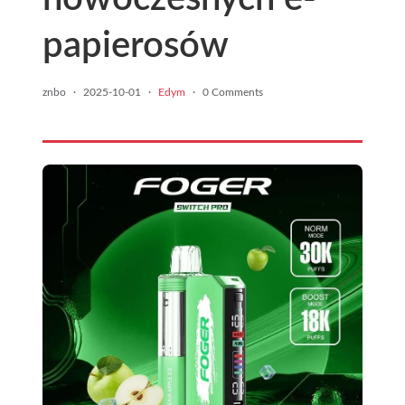
papierosów
znbo
·
2025-10-01
·
Edym
·
0 Comments