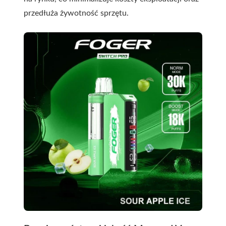
przedłuża żywotność sprzętu.