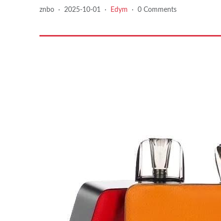
znbo
·
2025-10-01
·
Edym
·
0 Comments