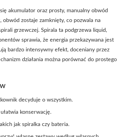
się akumulator oraz prosty, manualny obwód
k, obwód zostaje zamknięty, co pozwala na
pirali grzewczej. Spirala ta podgrzewa liquid,
onentów sprawia, że energia przekazywana jest
ują bardzo intensywny efekt, doceniany przez
chanizm działania można porównać do prostego
ów
tkownik decyduje o wszystkim.
 ułatwia konserwację.
ich jak spiralka czy bateria.
worzyć własne zestawy według własnych