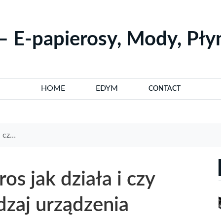
– E-papierosy, Mody, Pł
HOME
EDYM
CONTACT
dzenia
s jak działa i czy
dzaj urządzenia