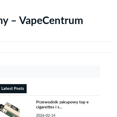
yny – VapeCentrum
Latest Posts
Przewodnik zakupowy top e
cigarettes i s...
2026-02-14