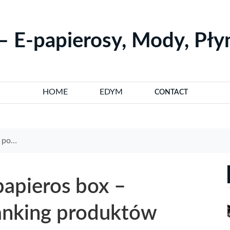
– E-papierosy, Mody, Pł
HOME
EDYM
CONTACT
duktów
papieros box –
ranking produktów