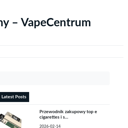
yny – VapeCentrum
Latest Posts
Przewodnik zakupowy top e
cigarettes i s...
2026-02-14