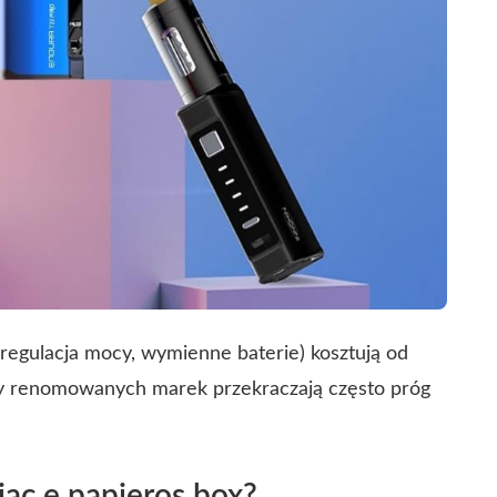
egulacja mocy, wymienne baterie) kosztują od
ty renomowanych marek przekraczają często próg
ąc e papieros box?