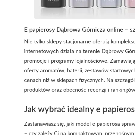
E papierosy Dąbrowa Górnicza online – s
Nie tylko sklepy stacjonarne oferują komplek
internetowych działa na terenie Dąbrowy Górn
promocje i programy lojalnościowe. Zamawiając
oferty aromatów, baterii, zestawów startowych
cenach niż w sklepach fizycznych. Na szczeg
produktów oraz obecność recenzji i rankingó
Jak wybrać idealny e papieros
Zastanawiasz się, jaki model e papierosa spraw
– czy zależy Ci na kompaktowym, przenośnym 