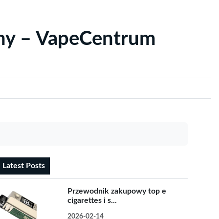
yny – VapeCentrum
Latest Posts
Przewodnik zakupowy top e
cigarettes i s...
2026-02-14