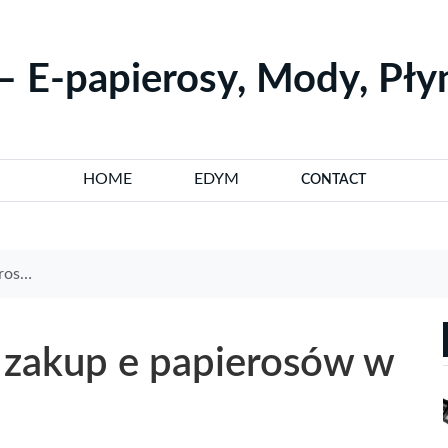
– E-papierosy, Mody, Pł
HOME
EDYM
CONTACT
iczej
a zakup e papierosów w