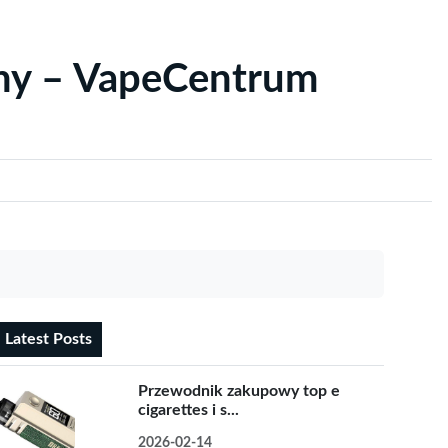
yny – VapeCentrum
Latest Posts
Przewodnik zakupowy top e
cigarettes i s...
2026-02-14