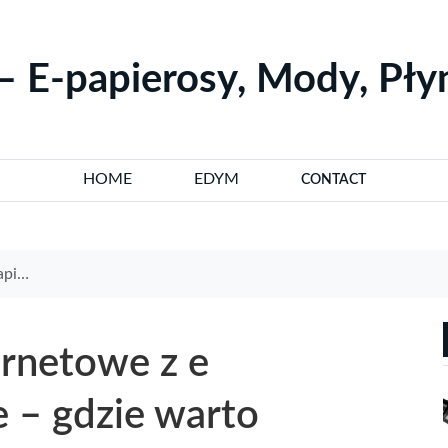
– E-papierosy, Mody, Pł
HOME
EDYM
CONTACT
pować
ernetowe z e
e – gdzie warto