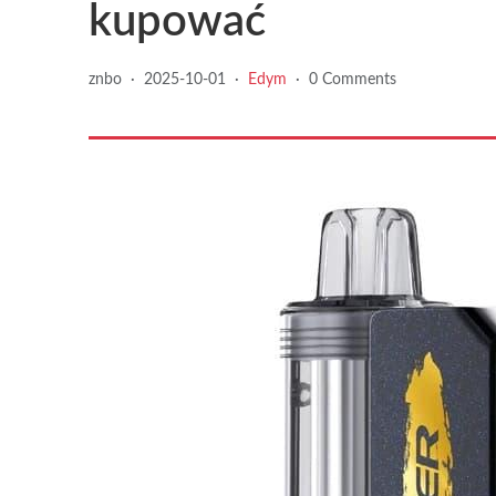
kupować
znbo
·
2025-10-01
·
Edym
·
0 Comments