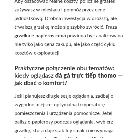
Aby oszacować realne koszty, policz ile grzałek
zużywasz w miesiącu i pomnóż przez cenę
jednostkową. Drobna inwestycja w droższą, ale
trwalszą grzałkę może się szybko zwrócić. Fraza
grzałka e papieros cena
powinna być analizowana
nie tylko jako cena zakupu, ale jako część cyklu
kosztów eksploatacji.
Praktyczne połączenie obu tematów:
kiedy oglądasz
đá gà trực tiếp thomo
—
jak dbać o komfort?
Jeśli planujesz długie sesje oglądania, zadbaj o
wygodne miejsce, optymalną temperaturę
pomieszczenia i urządzenia pomocnicze. Jeżeli
palisz e‑papierosy podczas oglądania, wybierz
grzałkę, która daje stabilny smak i nie wymaga