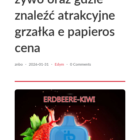
znaleźć atrakcyjne
grzałka e papieros
cena
znbo
·
2026-01-31
·
Edym
·
0 Comments