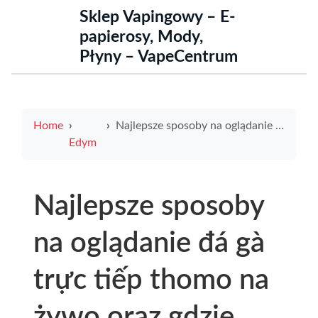
Sklep Vapingowy – E-
papierosy, Mody,
Płyny – VapeCentrum
Home
Najlepsze sposoby na oglądanie đá gà trực tiếp thomo na żywo oraz gdzie znaleźć atrakcyjne grzałka e papieros cena
Edym
Najlepsze sposoby
na oglądanie đá gà
trực tiếp thomo na
żywo oraz gdzie